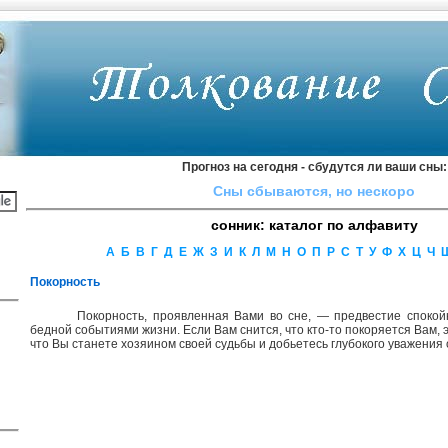
Прогноз на сегодня - сбудутся ли ваши сны:
Cны cбывaютcя, нo нecкopo
сонник: каталог по алфавиту
А
Б
В
Г
Д
Е
Ж
З
И
К
Л
М
Н
О
П
Р
С
Т
У
Ф
Х
Ц
Ч
Покорность
Покорность, проявленная Вами во сне, — предвестие спокой
бедной событиями жизни. Если Вам снится, что кто-то покоряется Вам, э
что Вы станете хозяином своей судьбы и добьетесь глубокого уважения