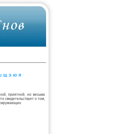
Ш
Щ
Э
Ю
Я
ной, приятной, но весьма
то свидетельствует о том,
 окружающих.