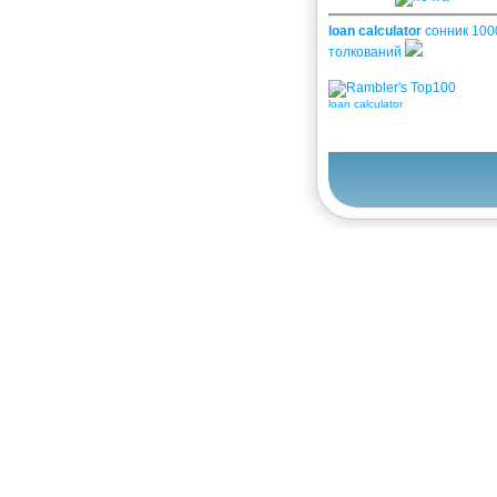
loan calculator
сонник 100
толкований
loan calculator