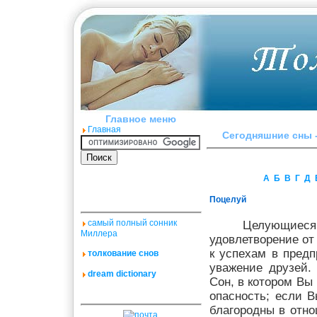
Главное меню
Главная
Сегодняшние сны -
А
Б
В
Г
Д
Поцелуй
самый полный сонник
Целующиеся 
Миллера
удовлетворение от
к успехам в предп
толкование снов
уважение друзей.
dream dictionary
Сон, в котором Вы
опасность; если В
благородны в отн