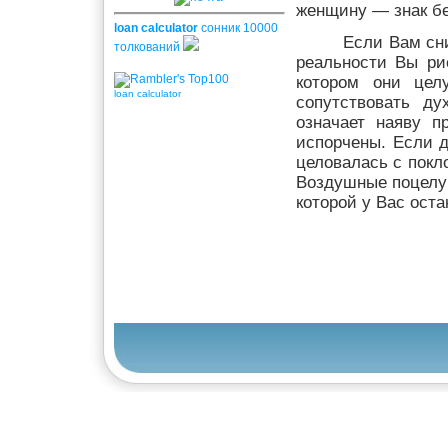
женщину — знак бе
loan calculator
сонник 10000
Если Вам сни
толкований
реальности Вы рис
котором они целу
loan calculator
сопутствовать ду
означает наяву п
испорчены. Если д
целовалась с покло
Воздушные поцелуи
которой у Вас ост