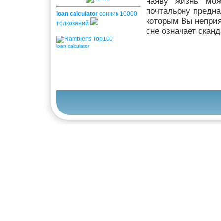
наяву жизнь мож
почтальону предна
loan calculator
сонник 10000
которым Вы неприя
толкований
сне означает скан
loan calculator