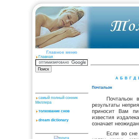
Главное меню
Главная
А
Б
В
Г
Д
Почтальон
самый полный сонник
Почтальон в
Миллера
результаты неприя
приносит Вам пи
толкование снов
известия издалека
dream dictionary
означает неожидан
Если во сне