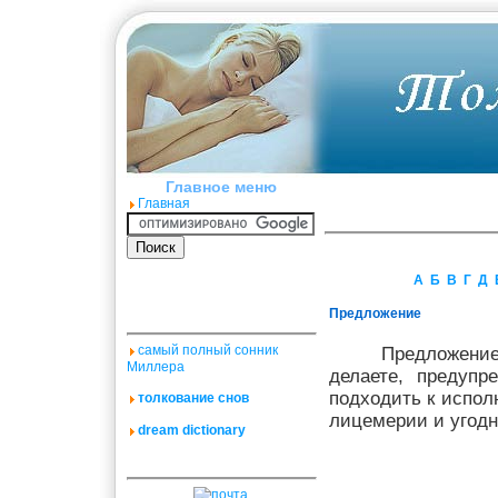
Главное меню
Главная
А
Б
В
Г
Д
Предложение
самый полный сонник
Предложение
Миллера
делаете, предупр
подходить к испол
толкование снов
лицемерии и угодн
dream dictionary