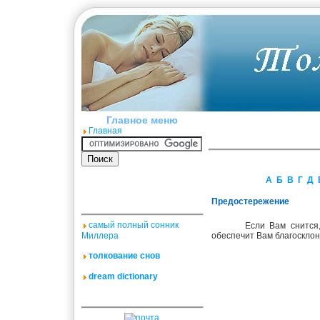
Главное меню
Главная
А
Б
В
Г
Д
Предостережение
самый полный сонник
Если Вам снится
Миллера
обеспечит Вам благосклон
толкование снов
dream dictionary