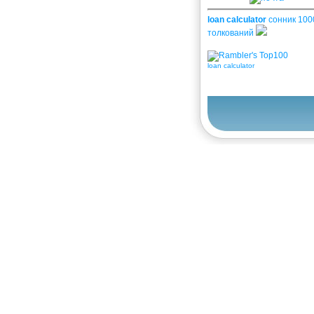
loan calculator
сонник 100
толкований
loan calculator