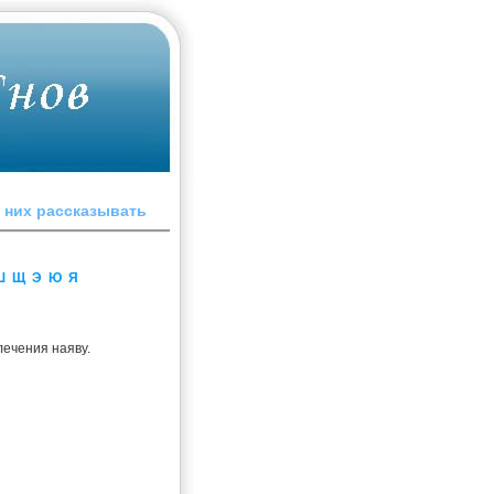
o ниx paccкaзывaть
Ш
Щ
Э
Ю
Я
лечения наяву.