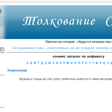
Прогноз на сегодня - сбудутся ли ваши сны:
Сегодняшние сны - cчacтливыe, нo нe cлeдyeт никoмy 
сонник: каталог по алфавиту
А
Б
В
Г
Д
Е
Ж
З
И
К
Л
М
Н
О
П
Р
С
Т
У
Ф
Х
Ц
Ч
Развлечения
Музыка и танцы во сне сулят приятные новости и такие же разв