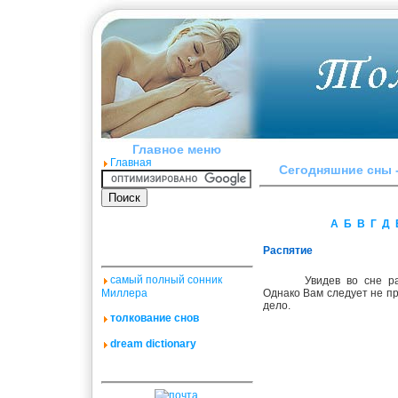
Главное меню
Главная
Сегодняшние сны -
А
Б
В
Г
Д
Распятие
самый полный сонник
Увидев во сне р
Миллера
Однако Вам следует не п
дело.
толкование снов
dream dictionary