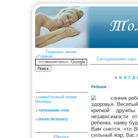
Главное меню
Главная
Сегодняшние сны -
А
Б
В
Г
Д
Ребенок
самый полный сонник
Миллера
здоровья. Веселы
крепкой дружб
толкование снов
независимости о
dream dictionary
ребенка, наяву бу
Вам снится, что В
сильный жар, Вас 