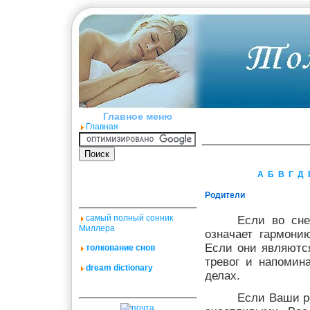
Главное меню
Главная
А
Б
В
Г
Д
Родители
самый полный сонник
Если во сне
Миллера
означает гармони
Если они являютс
толкование снов
тревог и напомин
dream dictionary
делах.
Если Ваши р