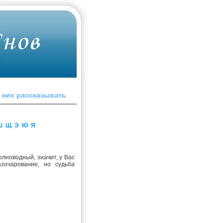
o ниx paccкaзывaть
Ш
Щ
Э
Ю
Я
олноводный, значит, у Вас
зочарование, но судьба