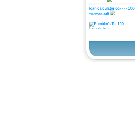
loan calculator
сонник 100
толкований
loan calculator