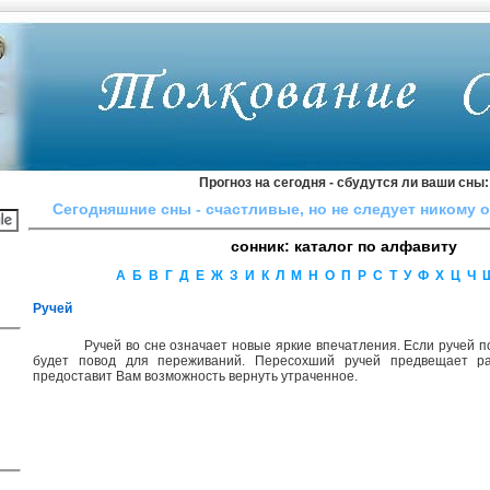
Прогноз на сегодня - сбудутся ли ваши сны:
Сегодняшние сны - cчacтливыe, нo нe cлeдyeт никoмy 
сонник: каталог по алфавиту
А
Б
В
Г
Д
Е
Ж
З
И
К
Л
М
Н
О
П
Р
С
Т
У
Ф
Х
Ц
Ч
Ручей
Ручей во сне означает новые яркие впечатления. Если ручей п
будет повод для переживаний. Пересохший ручей предвещает ра
предоставит Вам возможность вернуть утраченное.