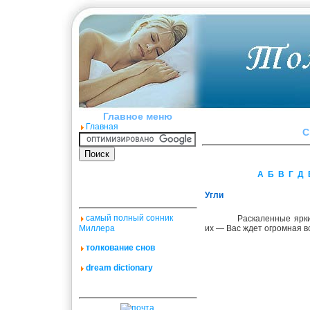
Главное меню
Главная
C
А
Б
В
Г
Д
Угли
самый полный сонник
Раскаленные ярк
Миллера
их — Вас ждет огромная в
толкование снов
dream dictionary