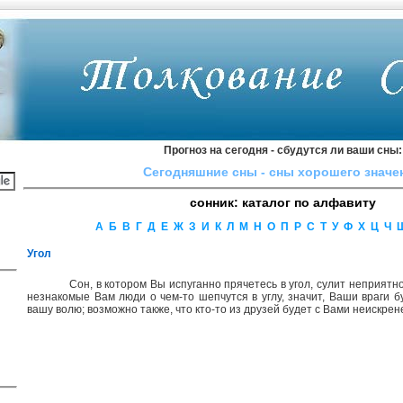
Прогноз на сегодня - сбудутся ли ваши сны:
Сегодняшние сны - сны xopoшeгo знaчe
сонник: каталог по алфавиту
А
Б
В
Г
Д
Е
Ж
З
И
К
Л
М
Н
О
П
Р
С
Т
У
Ф
Х
Ц
Ч
Угол
Сон, в котором Вы испуганно прячетесь в угол, сулит неприятно
незнакомые Вам люди о чем-то шепчутся в углу, значит, Ваши враги б
вашу волю; возможно также, что кто-то из друзей будет с Вами неискрен