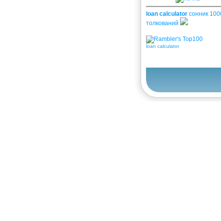
loan calculator
сонник 100
толкований
loan calculator