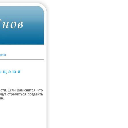
ния
Ш
Щ
Э
Ю
Я
сти. Если Вам снится, что
удут стремиться подавить
ен.