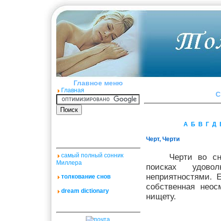
Главное меню
Главная
C
А
Б
В
Г
Д
Черт, Черти
самый полный сонник
Черти во сн
Миллера
поисках удово
неприятностями. 
толкование снов
собственная неос
dream dictionary
нищету.