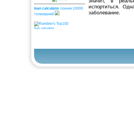
значит, в реал
испортиться. Одн
loan calculator
сонник 10000
забо­левание.
толкований
loan calculator