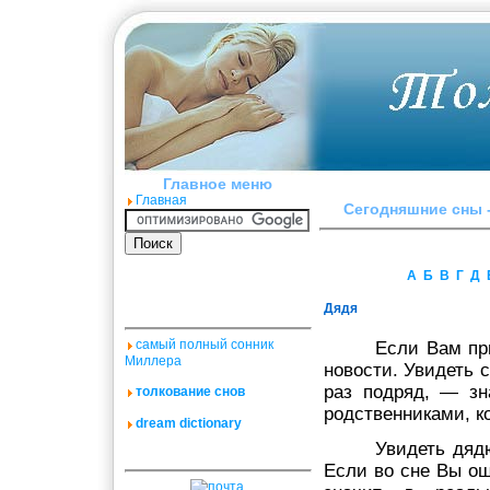
Главное меню
Главная
Сегодняшние сны -
А
Б
В
Г
Д
Дядя
самый полный сонник
Если Вам пр
Миллера
новости. Увидеть 
раз подряд, — зна
толкование снов
родствен­никами, к
dream dictionary
Увидеть дядю
Если во сне Вы о