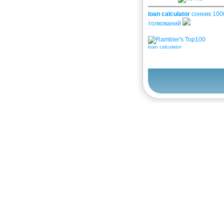
loan calculator
сонник 100
толкований
loan calculator