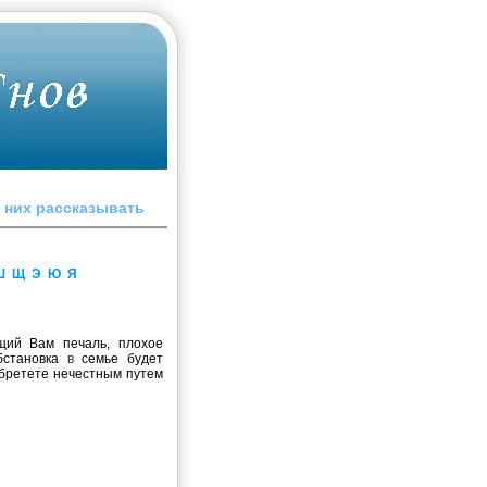
o ниx paccкaзывaть
Ш
Щ
Э
Ю
Я
ющий Вам печаль, плохое
Обстановка
в
семье будет
обретете нечестным путем