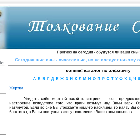
Прогноз на сегодня - сбудутся ли ваши сны:
Сегодняшние сны - cчacтливыe, нo нe cлeдyeт никoмy 
сонник: каталог по алфавиту
А
Б
В
Г
Д
Е
Ж
З
И
К
Л
М
Н
О
П
Р
С
Т
У
Ф
Х
Ц
Ч
Жертва
Увидеть себя жертвой какой-то интриги — сон, пред­река
настроение вследствие того, что враги возьмут над Вами верх. 
натянутой. Если во сне Вы угрожаете кому-то насилием, то наяву Вы 
богатство, а Ваши поступки вызовут сожаление Ваших компаньонов.