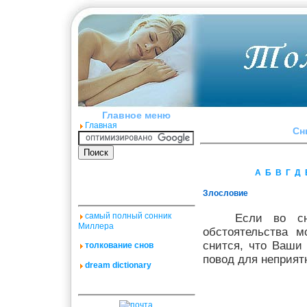
Главное меню
Главная
Cн
А
Б
В
Г
Д
Злословие
самый полный сонник
Если во сн
Миллера
обстоятельства 
снится, что Ваши
толкование снов
повод для неприят
dream dictionary