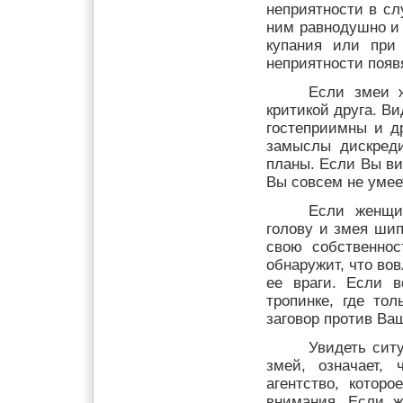
неприятности в сл
ним равнодушно и 
купания или при 
неприятности появ
Если змеи ж
критикой друга. Ви
гостеприимны и д
замыслы дискред
планы. Если Вы ви
Вы совсем не умеет
Если женщи
голову и змея шипи
свою собственнос
обнаружит, что вов
ее враги. Если в
тропинке, где то
заговор против Ваш
Увидеть сит
змей, означает,
агентство, котор
внимания. Если ж