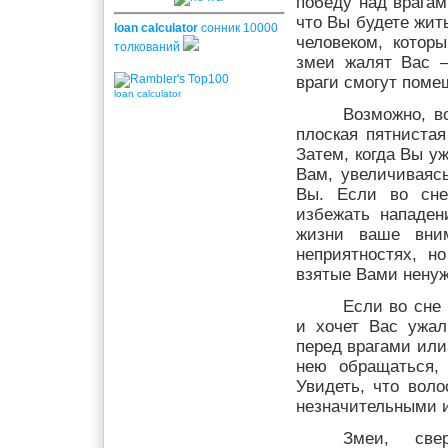
победу над врагам
что Вы будете жит
loan calculator
сонник 10000
человеком, котор
толкований
змеи жалят Вас 
враги смогут поме
loan calculator
Возможно, в
плоская пятнистая
Затем, когда Вы у
Вам, увеличиваясь
Вы. Если во сне
избежать нападен
жизни ваше вни
неприятностях, н
взятые Вами ненуж
Если во сне 
и хочет Вас ужал
перед врагами или
нею обращаться, 
Увидеть, что воло
незначительными и
Змеи, све