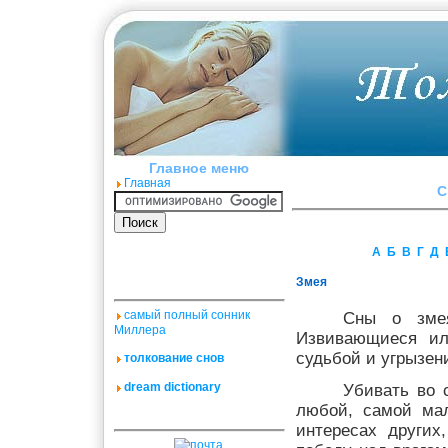
Главное меню
Главная
C
А
Б
В
Г
Д
Змея
самый полный сонник
Сны о зме
Миллера
Извивающиеся ил
судьбой и угрызен
толкование снов
dream dictionary
Убивать во 
любой, самой мал
интересах други