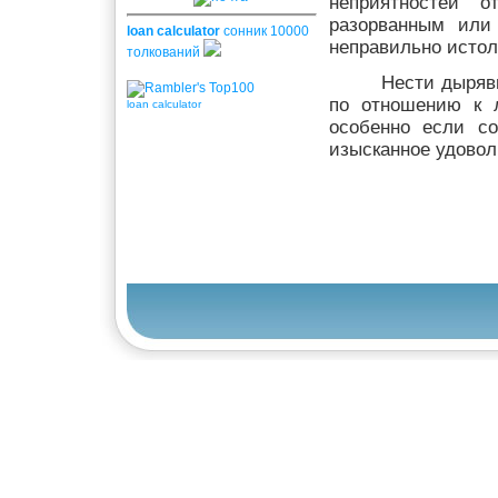
неприятностей о
разорванным или
loan calculator
сонник 10000
неправильно истол
толкований
Нести дыряв
по отношению к 
loan calculator
особенно если с
изысканное удовол