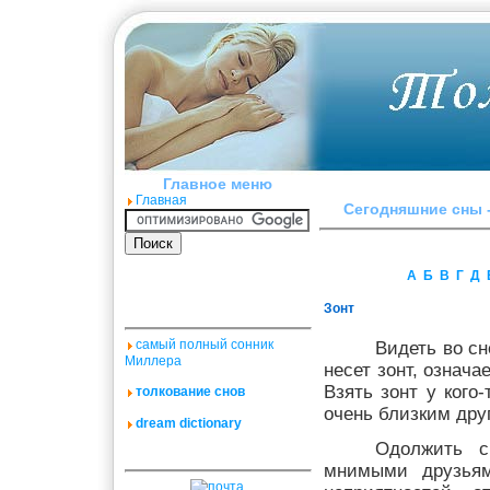
Главное меню
Главная
Сегодняшние сны -
А
Б
В
Г
Д
Зонт
самый полный сонник
Видеть во сн
Миллера
несет зонт, означ
Взять зонт у кого
толкование снов
очень близким дру
dream dictionary
Одолжить с
мнимыми друзья