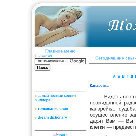
Главное меню
Главная
Сегодняшние сны -
А
Б
В
Г
Д
Канарейка
самый полный сонник
Видеть во с
Миллера
неожиданной радо
канарейка, судьб
толкование снов
осуществление за
dream dictionary
дарят Вам — Вы в
клетки — предвест