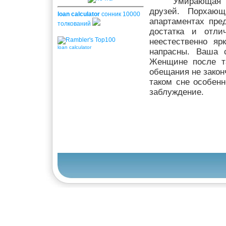
Умирающая 
друзей. Порхаю
loan calculator
сонник 10000
апартаментах пре
толкований
достатка и отли
неестественно я
loan calculator
напрасны. Ваша 
Женщине после та
обещания не закон
таком сне особен
заблуждение.