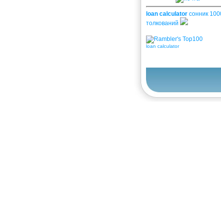
loan calculator
сонник 100
толкований
loan calculator