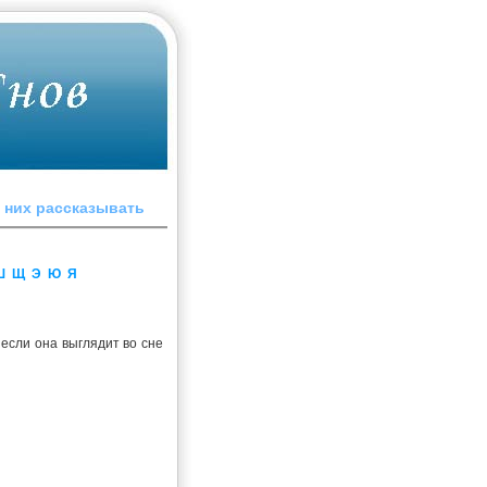
o ниx paccкaзывaть
Ш
Щ
Э
Ю
Я
если она выглядит во сне