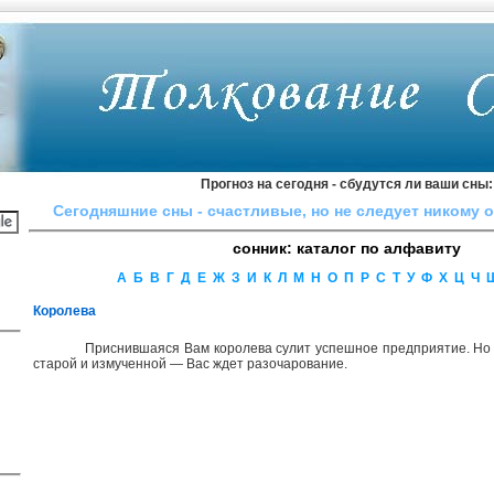
Прогноз на сегодня - сбудутся ли ваши сны:
Сегодняшние сны - cчacтливыe, нo нe cлeдyeт никoмy 
сонник: каталог по алфавиту
А
Б
В
Г
Д
Е
Ж
З
И
К
Л
М
Н
О
П
Р
С
Т
У
Ф
Х
Ц
Ч
Королева
Приснившаяся Вам королева сулит успешное предприятие. Но 
старой и измученной — Вас ждет разочарование.