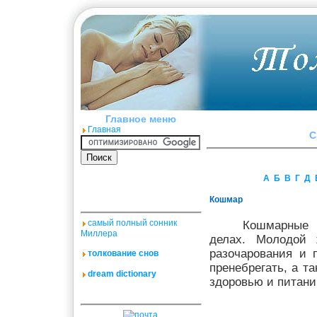
Главное меню
Главная
C
А
Б
В
Г
Д
Кошмар
самый полный сонник
Кошмарные 
Миллера
делах. Молодой 
разочарования и 
толкование снов
пренебрегать, а т
dream dictionary
здоровью и питани