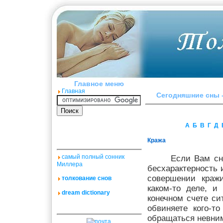
Главное меню
Главная
Сегодняшние сны -
А
Б
В
Г
Д
Кража
самый полный сонник
Если Вам сн
Миллера
бесхарактерность 
совершении кражи
толкование снов
каком-то деле, и
dream dictionary
конечном счете си
обвиняете кого-т
обращаться невни