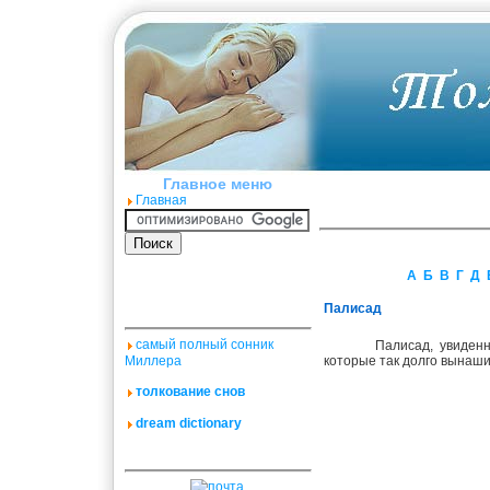
Главное меню
Главная
А
Б
В
Г
Д
Палисад
самый полный сонник
Палисад, увиденн
Миллера
которые так долго вынаши
толкование снов
dream dictionary